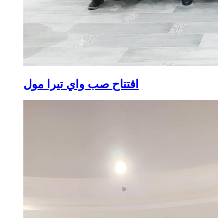
افتتاح صب واي تيرا مول