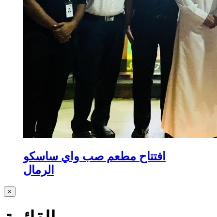
افتتاح مطعم صب واي ساسكو
الرمال
×