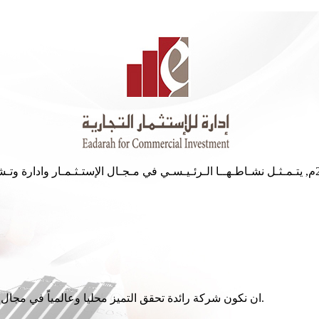
ان نكون شركة رائدة تحقق التميز محليا وعالمياً في مجال الإستثمار في قطاع الامتياز التجاري (الفرنشايز) بمعايير عالمية.