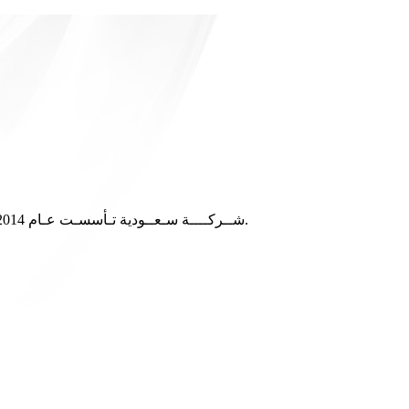
شــركــــة سـعــودية تـأسسـت عـام 2014م, يتـمـثـل نشـاطـهــا الـرئـيـسـي في مـجـال الإستـثـمـار وادارة وتـشـغـيـل الوكـالات التجارية بنظام الامتياز التجـاري ( الفرنشـايز ).