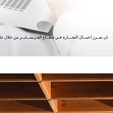
ان نعــزز اعمــال التجـــارة فـي قطــاع الفـرنشــايــز من خلال جلب الإستثمار ذات القيمة المضافة وفق معايير الجــودة الشاملة.