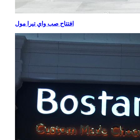
افتتاح صب واي تيرا مول